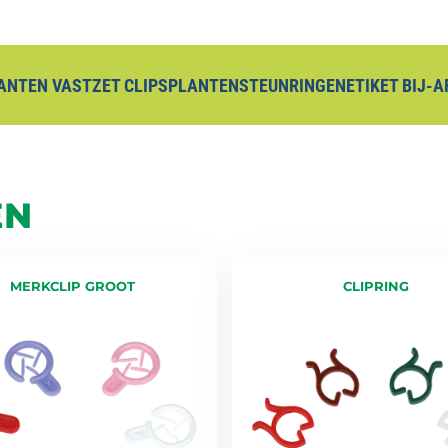
ANTEN VASTZET CLIPS
PLANTENSTEUNRINGEN
ETIKET BIJ-
EN
MERKCLIP GROOT
CLIPRING